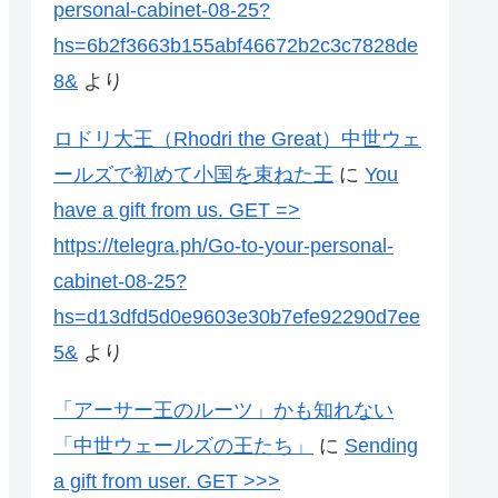
personal-cabinet-08-25?
hs=6b2f3663b155abf46672b2c3c7828de
8&
より
ロドリ大王（Rhodri the Great）中世ウェ
ールズで初めて小国を束ねた王
に
You
have a gift from us. GЕТ =>
https://telegra.ph/Go-to-your-personal-
cabinet-08-25?
hs=d13dfd5d0e9603e30b7efe92290d7ee
5&
より
「アーサー王のルーツ」かも知れない
「中世ウェールズの王たち」
に
Sending
a gift from user. GЕТ >>>