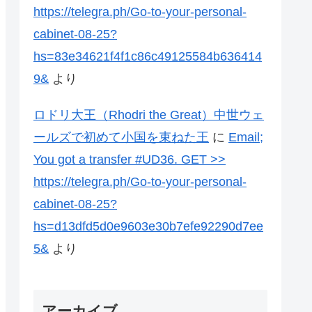
https://telegra.ph/Go-to-your-personal-
cabinet-08-25?
hs=83e34621f4f1c86c49125584b636414
9&
より
ロドリ大王（Rhodri the Great）中世ウェ
ールズで初めて小国を束ねた王
に
Email;
You got a transfer #UD36. GET >>
https://telegra.ph/Go-to-your-personal-
cabinet-08-25?
hs=d13dfd5d0e9603e30b7efe92290d7ee
5&
より
アーカイブ