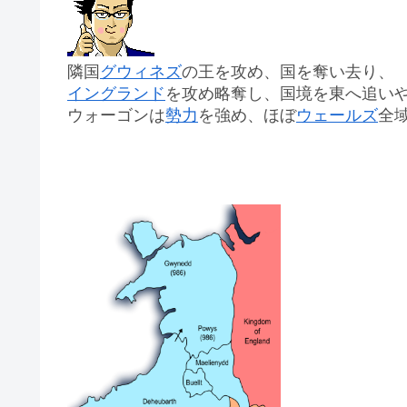
隣国
グウィネズ
の王を攻め、国を奪い去り、
イングランド
を攻め略奪し、国境を東へ追い
ウォーゴンは
勢力
を強め、ほぼ
ウェールズ
全