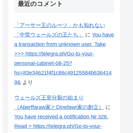
最近のコメント
「アーサー王のルーツ」かも知れない
「中世ウェールズの王たち」
に
You have
a transaction from unknown user. Take
>>> https://telegra.ph/Go-to-your-
personal-cabinet-08-25?
hs=83e34621f4f1c86c49125584b636414
9&
より
ウェールズ王室分裂の始まり
（Aberffaraw家とDinefawr家の創立）
に
You have received a notification № 326.
Read > https://telegra.ph/Go-to-your-