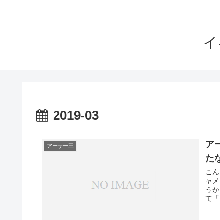
イ
2019-03
ア
アーサー王
た
こん
ャメ
うか
て「