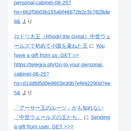
personal-cabinet-08-25?
hs=6b2f3663b155abf46672b2c3c7828de
8&
より
ロドリ大王（Rhodri the Great）中世ウェ
ールズで初めて小国を束ねた王
に
You
have a gift from us. GЕТ =>
https://telegra.ph/Go-to-your-personal-
cabinet-08-25?
hs=d13dfd5d0e9603e30b7efe92290d7ee
5&
より
「アーサー王のルーツ」かも知れない
「中世ウェールズの王たち」
に
Sending
a gift from user. GЕТ >>>