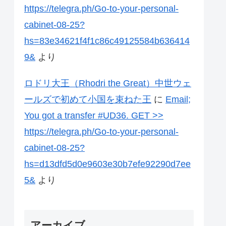
https://telegra.ph/Go-to-your-personal-
cabinet-08-25?
hs=83e34621f4f1c86c49125584b636414
9&
より
ロドリ大王（Rhodri the Great）中世ウェ
ールズで初めて小国を束ねた王
に
Email;
You got a transfer #UD36. GET >>
https://telegra.ph/Go-to-your-personal-
cabinet-08-25?
hs=d13dfd5d0e9603e30b7efe92290d7ee
5&
より
アーカイブ