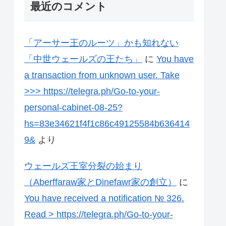
最近のコメント
「アーサー王のルーツ」かも知れない
「中世ウェールズの王たち」
に
You have
a transaction from unknown user. Take
>>> https://telegra.ph/Go-to-your-
personal-cabinet-08-25?
hs=83e34621f4f1c86c49125584b636414
9&
より
ウェールズ王室分裂の始まり
（Aberffaraw家とDinefawr家の創立）
に
You have received a notification № 326.
Read > https://telegra.ph/Go-to-your-