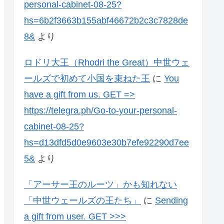
personal-cabinet-08-25?
hs=6b2f3663b155abf46672b2c3c7828de
8&
より
ロドリ大王（Rhodri the Great）中世ウェ
ールズで初めて小国を束ねた王
に
You
have a gift from us. GЕТ =>
https://telegra.ph/Go-to-your-personal-
cabinet-08-25?
hs=d13dfd5d0e9603e30b7efe92290d7ee
5&
より
「アーサー王のルーツ」かも知れない
「中世ウェールズの王たち」
に
Sending
a gift from user. GЕТ >>>