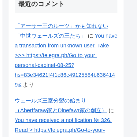
最近のコメント
「アーサー王のルーツ」かも知れない
「中世ウェールズの王たち」
に
You have
a transaction from unknown user. Take
>>> https://telegra.ph/Go-to-your-
personal-cabinet-08-25?
hs=83e34621f4f1c86c49125584b636414
9&
より
ウェールズ王室分裂の始まり
（Aberffaraw家とDinefawr家の創立）
に
You have received a notification № 326.
Read > https://telegra.ph/Go-to-your-