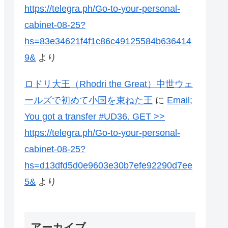
https://telegra.ph/Go-to-your-personal-
cabinet-08-25?
hs=83e34621f4f1c86c49125584b636414
9&
より
ロドリ大王（Rhodri the Great）中世ウェ
ールズで初めて小国を束ねた王
に
Email;
You got a transfer #UD36. GET >>
https://telegra.ph/Go-to-your-personal-
cabinet-08-25?
hs=d13dfd5d0e9603e30b7efe92290d7ee
5&
より
アーカイブ