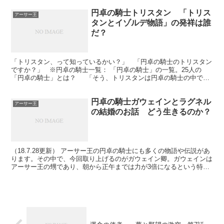
円卓の騎士トリスタン 「トリス
アーサー王
タンとイゾルデ物語」の発祥は誰
だ？
「トリスタン、って知っているかい？」 「円卓の騎士のトリスタン
ですか？」 ※円卓の騎士一覧： 「円卓の騎士」の一覧。25人の
「円卓の騎士」とは？ 「そう、トリスタンは円卓の騎士の中で、
勇敢で最強の騎士の一人と言われているのだ...
円卓の騎士ガウェインとラグネル
アーサー王
の結婚のお話 どう生きるのか？
（18.7.28更新） アーサー王の円卓の騎士にも多くの物語や伝説があ
ります。その中で、今回取り上げるのがガウェイン卿。ガウェインは
アーサー王の甥であり、朝から正午までは力が3倍になるという特性
をもち、優秀な円卓の騎士として活躍しました。 ...