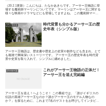
（20.2.1更新）こんにちは、たなかあきらです。アーサー王物語に登
場する魔術師マーリンについてです。マーリンはアーサー王に関する
様々な映画やドラマなどにも登場してますよね。 この魔術師マーリ
ンとは、どんな人物なのでしょうか？実は、歴史上で...
時代背景も分かるアーサー王の歴
アーサー王
史年表（シンプル版）
アーサー王物語は、歴史書や歴史上の史実や創作なども含まれ、とて
も複雑で興味深いストーリーです。 アーサー王の歴史年表を時代背
景や史実を取り入れて、シンプルに纏めました。
これがアーサー王物語の正体だ！
アーサー王
アーサー王を追え完結編
アーサー王を追え！へようこそ！ この番組では、「誰がイギリスの
伝説の英雄アーサー王なのか？誰がアーサー王のモデル人物なの
か？」を探るために、これまで7名のゲストをお呼びしてインタビュ
ーしてきました。 どの人物もアーサー王との関連や共通点があ...