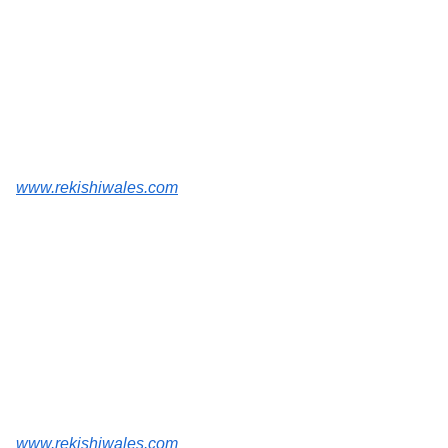
www.rekishiwales.com
www.rekishiwales.com