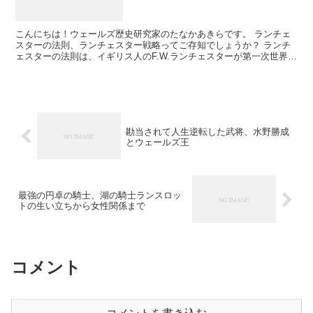
こんにちは！ウェールズ歴史研究家のたなかあきらです。 ランチェ
スターの法則、ランチェスター戦略ってご存知でしょうか？ ランチ
ェスターの法則は、イギリス人のF.W.ランチェスターが第一次世界大
戦が行われたときに提唱した法則で、勝つための戦闘モ...
勘当されて人生逆転した武将、水野勝成
とウェールズ王
最強の円卓の騎士、湖の騎士ランスロッ
トの生い立ちから女性関係まで
コメント