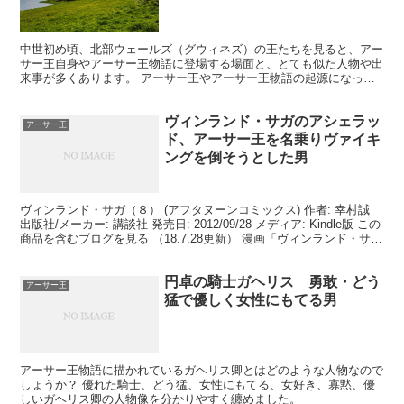
中世初め頃、北部ウェールズ（グウィネズ）の王たちを見ると、アー
サー王自身やアーサー王物語に登場する場面と、とても似た人物や出
来事が多くあります。 アーサー王やアーサー王物語の起源になった
可能性もあります。 それぞれについて説明いたします。 ...
ヴィンランド・サガのアシェラッ
アーサー王
ド、アーサー王を名乗りヴァイキ
ングを倒そうとした男
ヴィンランド・サガ（８） (アフタヌーンコミックス) 作者: 幸村誠
出版社/メーカー: 講談社 発売日: 2012/09/28 メディア: Kindle版 この
商品を含むブログを見る （18.7.28更新） 漫画「ヴィンランド・サ
ガ」での...
円卓の騎士ガヘリス 勇敢・どう
アーサー王
猛で優しく女性にもてる男
アーサー王物語に描かれているガヘリス卿とはどのような人物なので
しょうか？ 優れた騎士、どう猛、女性にもてる、女好き、寡黙、優
しいガヘリス卿の人物像を分かりやすく纏めました。