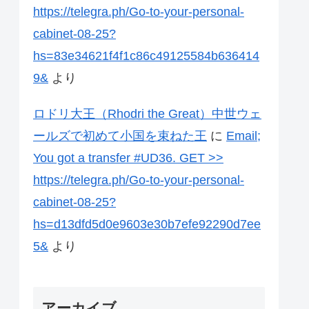
https://telegra.ph/Go-to-your-personal-
cabinet-08-25?
hs=83e34621f4f1c86c49125584b636414
9&
より
ロドリ大王（Rhodri the Great）中世ウェ
ールズで初めて小国を束ねた王
に
Email;
You got a transfer #UD36. GET >>
https://telegra.ph/Go-to-your-personal-
cabinet-08-25?
hs=d13dfd5d0e9603e30b7efe92290d7ee
5&
より
アーカイブ