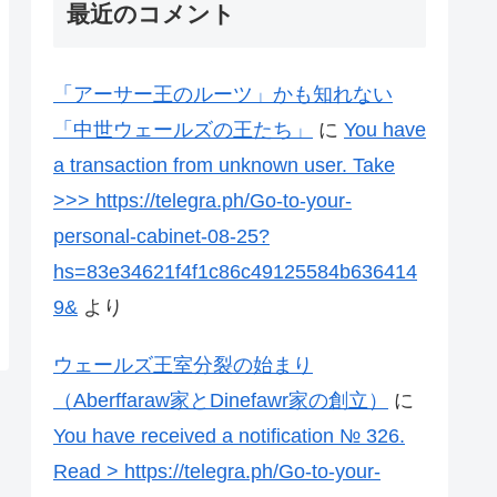
最近のコメント
「アーサー王のルーツ」かも知れない
「中世ウェールズの王たち」
に
You have
a transaction from unknown user. Take
>>> https://telegra.ph/Go-to-your-
personal-cabinet-08-25?
hs=83e34621f4f1c86c49125584b636414
9&
より
ウェールズ王室分裂の始まり
（Aberffaraw家とDinefawr家の創立）
に
You have received a notification № 326.
Read > https://telegra.ph/Go-to-your-