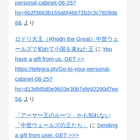
personal-cabinet-08-25?
hs=6b2f3663b155abf46672b2c3c7828de
8&
より
ロドリ大王（Rhodri the Great）中世ウェ
ールズで初めて小国を束ねた王
に
You
have a gift from us. GЕТ =>
https://telegra.ph/Go-to-your-personal-
cabinet-08-25?
hs=d13dfd5d0e9603e30b7efe92290d7ee
5&
より
「アーサー王のルーツ」かも知れない
「中世ウェールズの王たち」
に
Sending
a gift from user. GЕТ >>>