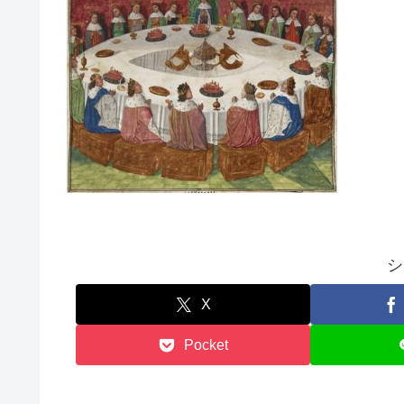
シ
X
Pocket