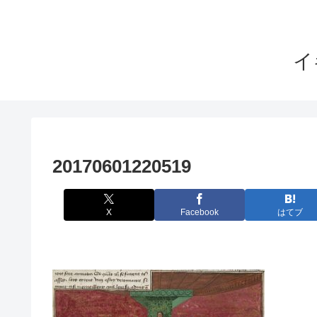
イ
20170601220519
X
Facebook
はてブ