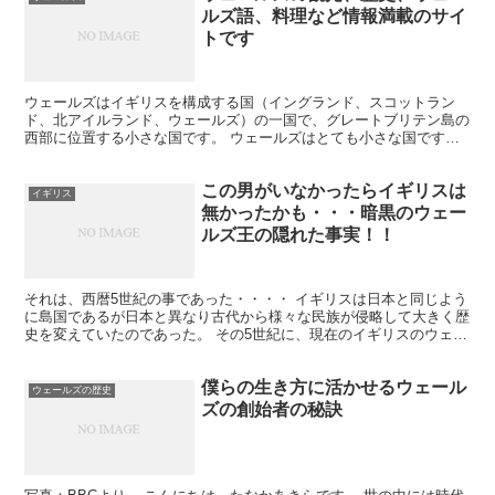
ルズ語、料理など情報満載のサイ
トです
ウェールズはイギリスを構成する国（イングランド、スコットラン
ド、北アイルランド、ウェールズ）の一国で、グレートブリテン島の
西部に位置する小さな国です。 ウェールズはとても小さな国です
が、自然が多く歴史も長くユニークな言語や文化がありとても魅...
この男がいなかったらイギリスは
イギリス
無かったかも・・・暗黒のウェー
ルズ王の隠れた事実！！
それは、西暦5世紀の事であった・・・・ イギリスは日本と同じよう
に島国であるが日本と異なり古代から様々な民族が侵略して大きく歴
史を変えていたのであった。 その5世紀に、現在のイギリスのウェー
ルズにいた王が起こした出来事が原因であった。このウ...
僕らの生き方に活かせるウェール
ウェールズの歴史
ズの創始者の秘訣