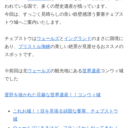
われている国で、多くの歴史遺産が残っています。
今回は、すっごく見晴らしの良い鉄壁感漂う要塞チェプス
トウ城へご案内いたします。
チェプストウは
ウェールズ
と
イングランド
のまさに国境に
あり、
ブリストル海峡
の美しい絶景が見渡せるおススメの
スポットです。
※前回は北
ウェールズ
の観光地にある
世界遺産
コンウィ城
でした
度肝を抜かれた荘厳な世界遺産！！コンウィ城
これお城！！目を見張る頑固な要塞、チェプストウ
城
ウェールズにあるけど、フランスからやってきたノ