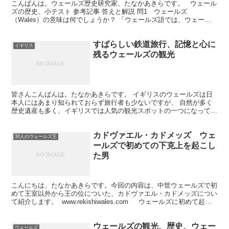
こんばんは。ウェールズ歴史研究家、たなかあきらです。 ウェール
ズの歴史、小テスト 参考記事 答えと解説 問1 ウェールズ
（Wales）の意味は何でしょうか？ 「ウェールズ語では、ウェール
ズ（Wales）のことを、カムリ（Cymru）とい...
すばらしい鉄道旅行、記憶と心に
イギリス
残るウェールズの観光
皆さんこんばんは。たなかあきらです。 イギリスのウェールズは日
本人にはあまり知られておらず旅行者も少ないですが、 自然が多く
歴史遺産も多く、イギリスでは人気の観光スポットの一つになってい
ます。 イギリスの西部に位置するウェールズは四国と同じ...
カドヴァエル・カドメッズ ウェ
30人のウェールズ王
ールズで初めての下克上を起こし
た男
こんにちは、たなかあきらです。今回の内容は、中世ウェールズで初
めて王室以外から王の位についた、カドヴァエル・カドメッズについ
て紹介します。 www.rekishiwales.com ウェールズに初めて起き
た下克上 隣国との同盟で上...
ウェールズの観光、歴史、ウェー
ウェールズ