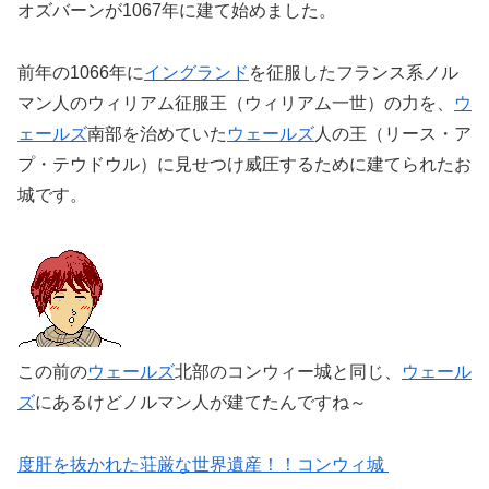
オズバーンが1067年に建て始めました。
前年の1066年に
イングランド
を征服したフランス系ノル
マン人のウィリアム征服王（ウィリアム一世）の力を、
ウ
ェールズ
南部を治めていた
ウェールズ
人の王（リース・ア
プ・テウドウル）に見せつけ威圧するために建てられたお
城です。
この前の
ウェールズ
北部のコンウィー城と同じ、
ウェール
ズ
にあるけどノルマン人が建てたんですね～
度肝を抜かれた荘厳な世界遺産！！コンウィ城