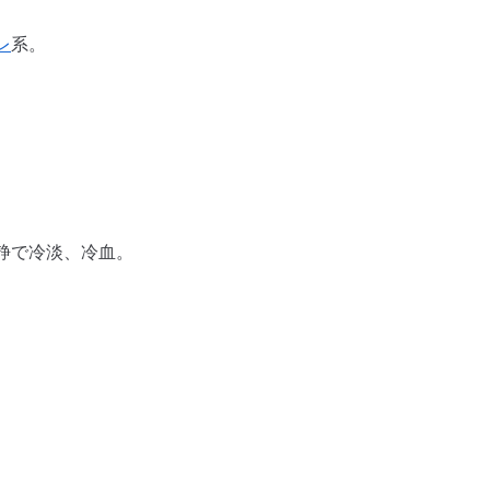
レ
系。
静で冷淡、冷血。