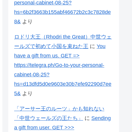
personal-cabinet-08-25?
hs=6b2f3663b155abf46672b2c3c7828de
8&
より
ロドリ大王（Rhodri the Great）中世ウェ
ールズで初めて小国を束ねた王
に
You
have a gift from us. GЕТ =>
https://telegra.ph/Go-to-your-personal-
cabinet-08-25?
hs=d13dfd5d0e9603e30b7efe92290d7ee
5&
より
「アーサー王のルーツ」かも知れない
「中世ウェールズの王たち」
に
Sending
a gift from user. GЕТ >>>