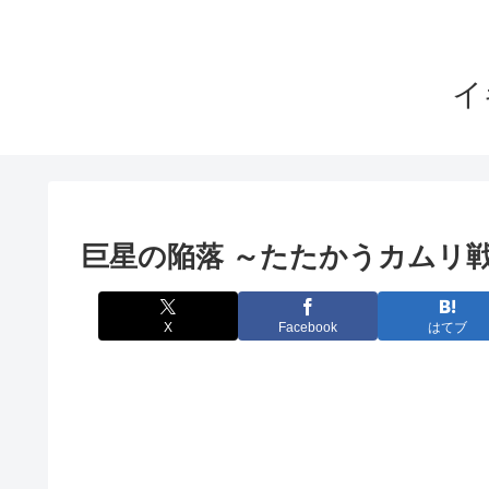
イ
巨星の陥落 ～たたかうカムリ戦
X
Facebook
はてブ