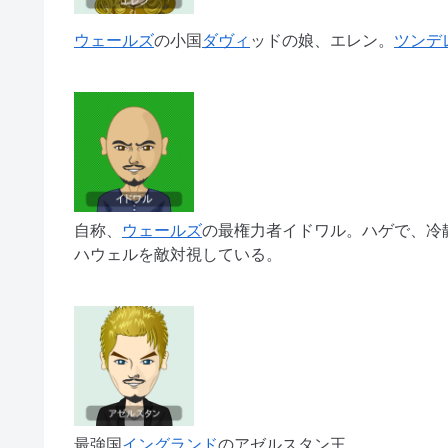
ウェールズ
の小国
ダヴィ
ッドの娘、エレン。
ツンデ
自称、
ウェールズ
の最権力者イドワル。ハゲで、冷
ハウェルを敵対視している。
最強国
イングランド
のアゼルスタン王。