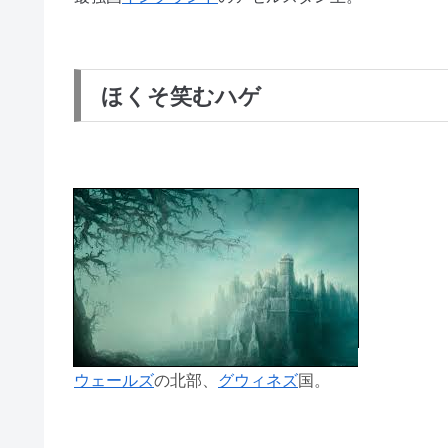
ほくそ笑むハゲ
ウェールズ
の北部、
グウィネズ
国。