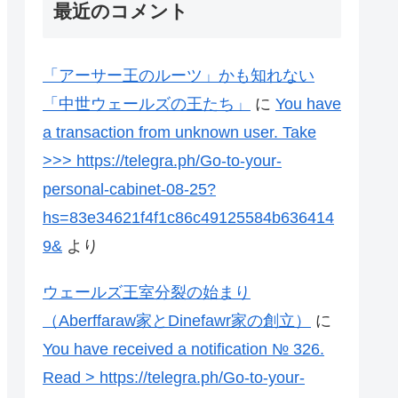
最近のコメント
「アーサー王のルーツ」かも知れない
「中世ウェールズの王たち」
に
You have
a transaction from unknown user. Take
>>> https://telegra.ph/Go-to-your-
personal-cabinet-08-25?
hs=83e34621f4f1c86c49125584b636414
9&
より
ウェールズ王室分裂の始まり
（Aberffaraw家とDinefawr家の創立）
に
You have received a notification № 326.
Read > https://telegra.ph/Go-to-your-