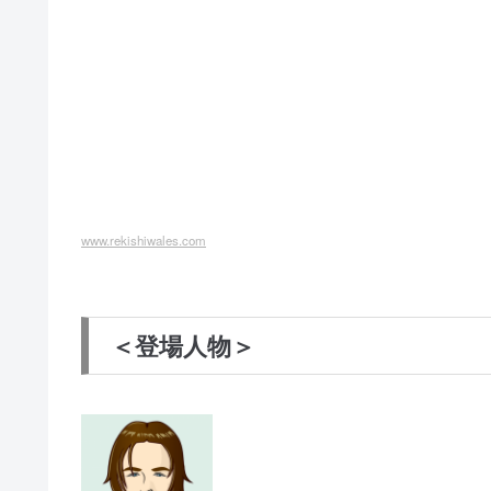
www.rekishiwales.com
＜登場人物＞