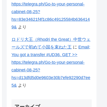
https://telegra.ph/Go-to-your-personal-
cabinet-08-25?
hs=83e34621f4f1c86c49125584b636414
9&
より
ロドリ大王（Rhodri the Great）中世ウェ
ールズで初めて小国を束ねた王
に
Email;
You got a transfer #UD36. GET >>
https://telegra.ph/Go-to-your-personal-
cabinet-08-25?
hs=d13dfd5d0e9603e30b7efe92290d7ee
5&
より
アーカイブ