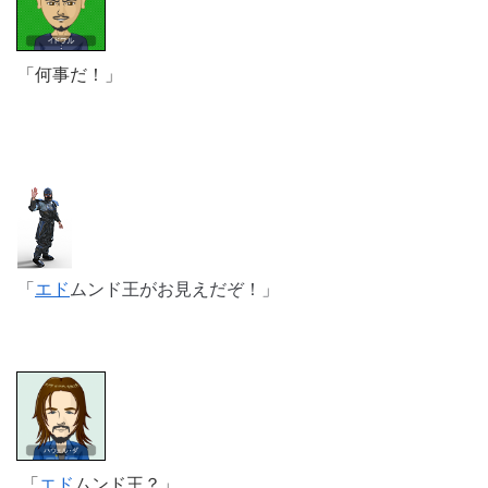
「何事だ！」
「
エド
ムンド王がお見えだぞ！」
「
エド
ムンド王？」