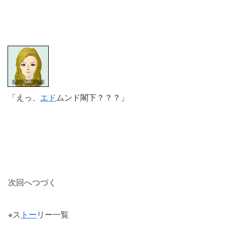
「えっ、
エド
ムンド閣下？？？」
次回へつづく
※ス
トー
リー一覧