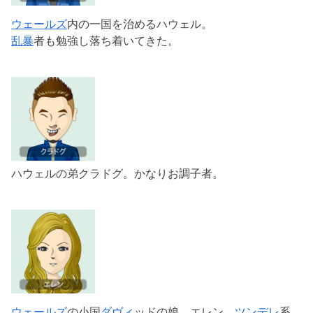
ウェールズ
内の一国を治めるハウェル。
乱暴
者も勉強し落ち着いてきた。
ハウェルの弟クラドグ。かなりお調子者。
ウェールズ
の小国
ダヴィ
ッドの娘、エレン。
ツンデレ
系。