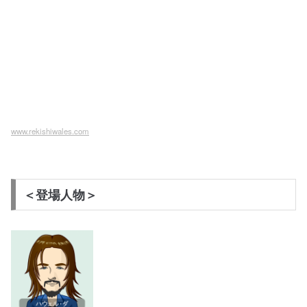
www.rekishiwales.com
＜登場人物＞