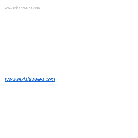
www.rekishiwales.com
www.rekishiwales.com