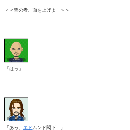
＜＜皆の者、面を上げよ！＞＞
「はっ」
「あっ、
エド
ムンド閣下！」