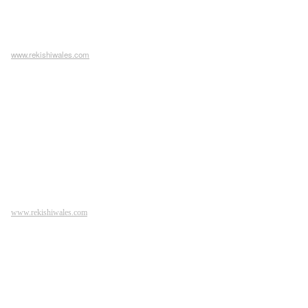
www.rekishiwales.com
www.rekishiwales.com