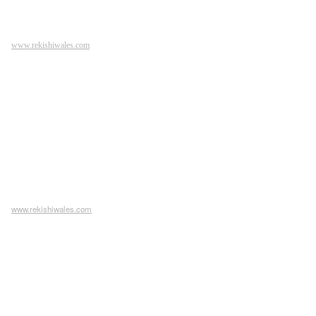
www.rekishiwales.com
www.rekishiwales.com