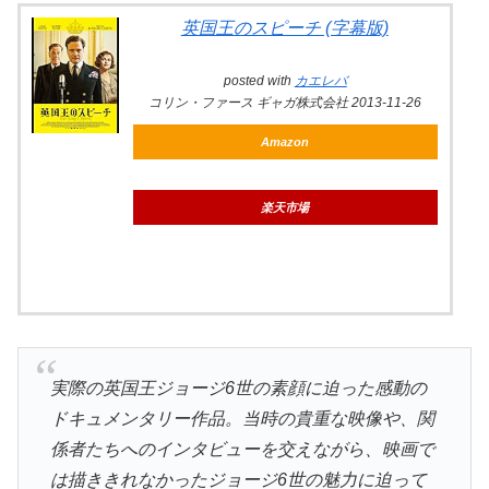
英国王のスピーチ (字幕版)
posted with
カエレバ
コリン・ファース ギャガ株式会社 2013-11-26
Amazon
楽天市場
実際の英国王ジョージ6世の素顔に迫った感動の
ドキュメンタリー作品。当時の貴重な映像や、関
係者たちへのインタビューを交えながら、映画で
は描ききれなかったジョージ6世の魅力に迫って