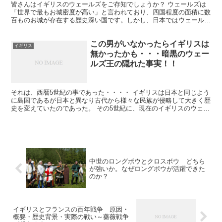
皆さんはイギリスのウェールズをご存知でしょうか？ ウェールズは
「世界で最もお城密度が高い」と言われており、四国程度の面積に数
百ものお城が存在する歴史深い国です。しかし、日本ではウェールズ
についてもウェールズの歴史について殆ど知られていませい...
この男がいなかったらイギリスは
イギリス
無かったかも・・・暗黒のウェー
ルズ王の隠れた事実！！
それは、西暦5世紀の事であった・・・・ イギリスは日本と同じよう
に島国であるが日本と異なり古代から様々な民族が侵略して大きく歴
史を変えていたのであった。 その5世紀に、現在のイギリスのウェー
ルズにいた王が起こした出来事が原因であった。このウ...
中世のロングボウとクロスボウ どちら
が強いか。なぜロングボウが活躍できた
のか？
イギリスとフランスの百年戦争 原因・
概要・歴史背景・実際の戦い～薔薇戦争