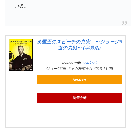
いる。
英国王のスピーチの真実 〜ジョージ6
世の素顔〜 (字幕版)
posted with
カエレバ
ジョージ6世 ギャガ株式会社 2013-11-26
Amazon
楽天市場