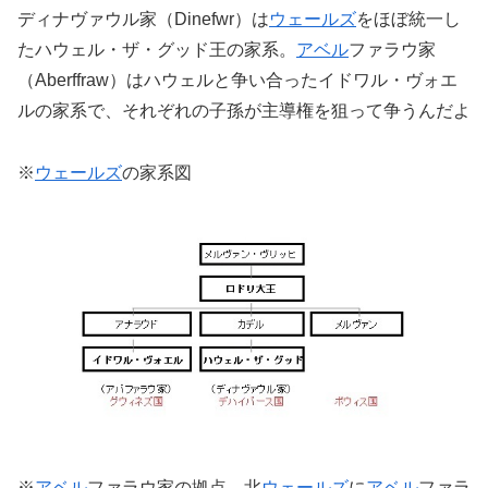
ディナヴァウル家（Dinefwr）は
ウェールズ
をほぼ統一し
たハウェル・ザ・グッド王の家系。
アベル
ファラウ家
（Aberffraw）はハウェルと争い合ったイドワル・ヴォエ
ルの家系で、それぞれの子孫が主導権を狙って争うんだよ
※
ウェールズ
の家系図
※
アベル
ファラウ家の拠点、北
ウェールズ
に
アベル
ファラ