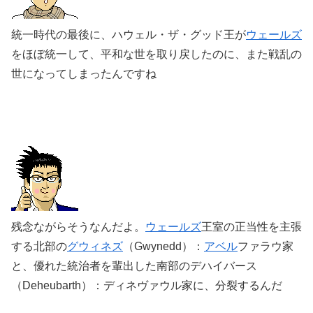
統一時代の最後に、ハウェル・ザ・グッド王が
ウェールズ
をほぼ統一して、平和な世を取り戻したのに、また戦乱の
世になってしまったんですね
残念ながらそうなんだよ。
ウェールズ
王室の正当性を主張
する北部の
グウィネズ
（Gwynedd）：
アベル
ファラウ家
と、優れた統治者を輩出した南部のデハイバース
（Deheubarth）：ディネヴァウル家に、分裂するんだ