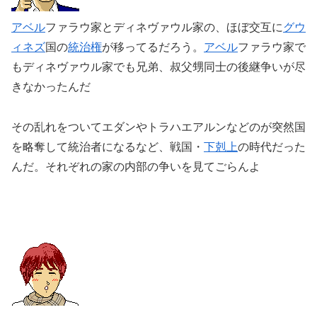
アベル
ファラウ家とディネヴァウル家の、ほぼ交互に
グウ
ィネズ
国の
統治権
が移ってるだろう。
アベル
ファラウ家で
もディネヴァウル家でも兄弟、叔父甥同士の後継争いが尽
きなかったんだ
その乱れをついてエダンやトラハエアルンなどのが突然国
を略奪して統治者になるなど、戦国・
下剋上
の時代だった
んだ。それぞれの家の内部の争いを見てごらんよ