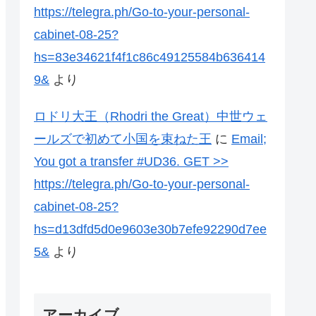
https://telegra.ph/Go-to-your-personal-
cabinet-08-25?
hs=83e34621f4f1c86c49125584b636414
9&
より
ロドリ大王（Rhodri the Great）中世ウェ
ールズで初めて小国を束ねた王
に
Email;
You got a transfer #UD36. GET >>
https://telegra.ph/Go-to-your-personal-
cabinet-08-25?
hs=d13dfd5d0e9603e30b7efe92290d7ee
5&
より
アーカイブ