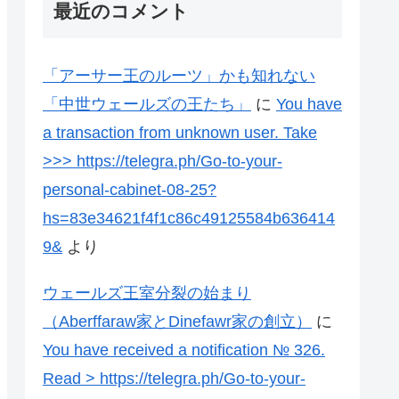
最近のコメント
「アーサー王のルーツ」かも知れない
「中世ウェールズの王たち」
に
You have
a transaction from unknown user. Take
>>> https://telegra.ph/Go-to-your-
personal-cabinet-08-25?
hs=83e34621f4f1c86c49125584b636414
9&
より
ウェールズ王室分裂の始まり
（Aberffaraw家とDinefawr家の創立）
に
You have received a notification № 326.
Read > https://telegra.ph/Go-to-your-