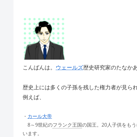
こんばんは。
ウェールズ
歴史研究家のたなか
歴史上には多くの子孫を残した権力者が見ら
例えば、
・
カール大帝
8～9世紀の
フランク王国
の国王。20人子供をも
います。