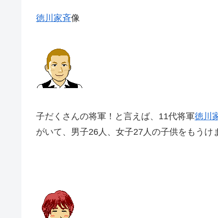
徳川家斉
像
子だくさんの将軍！と言えば、
11代将軍
徳川
がいて、男子26人、
女子27人の子供をもうけ