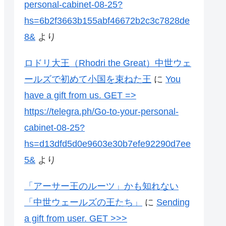
personal-cabinet-08-25?
hs=6b2f3663b155abf46672b2c3c7828de
8&
より
ロドリ大王（Rhodri the Great）中世ウェ
ールズで初めて小国を束ねた王
に
You
have a gift from us. GЕТ =>
https://telegra.ph/Go-to-your-personal-
cabinet-08-25?
hs=d13dfd5d0e9603e30b7efe92290d7ee
5&
より
「アーサー王のルーツ」かも知れない
「中世ウェールズの王たち」
に
Sending
a gift from user. GЕТ >>>