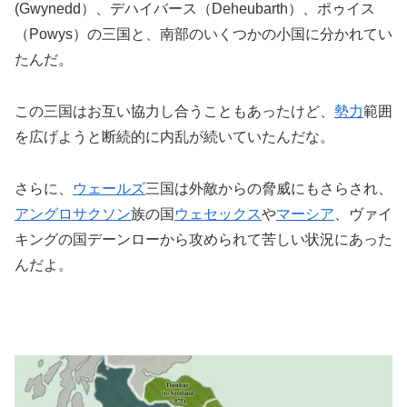
(Gwynedd）、
デハイバース（Deheubarth）、ポゥイス
（Powys）
の三国と、南部のいくつかの小国に分かれてい
たんだ。
この三国はお互い協力し合うこともあったけど、
勢力
範囲
を広げようと断続的に内乱が続いていたんだな。
さらに、
ウェールズ
三国は外敵からの脅威にもさらされ、
アングロサクソン
族の国
ウェセックス
や
マーシア
、
ヴァイ
キングの国デーンローから攻められて苦しい状況にあった
んだよ。