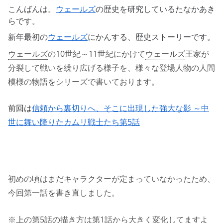
こんばんは。
ウェールズ
の歴史を研究しているたなかあき
らです。
新年最初の
ウェールズ
にかんする、歴史ストーリーです。
ウェールズ
の10世紀～
11世紀にかけて
ウェールズ
王家が
分裂して戦いを繰り広げる様子を、
様々な登場人物の人間
模様の物語をシリーズで書いております。
前回は
信頼から裏切りへ、そこに出現した強大な影 ～中
世に舞い降りたカムリ戦士たち第5話
初めの頃はまだキャラクターが定まっていなかったため、
今回第一話を書き直しました。
※上の第5話の描き方は第1話から大きく変化してますよ