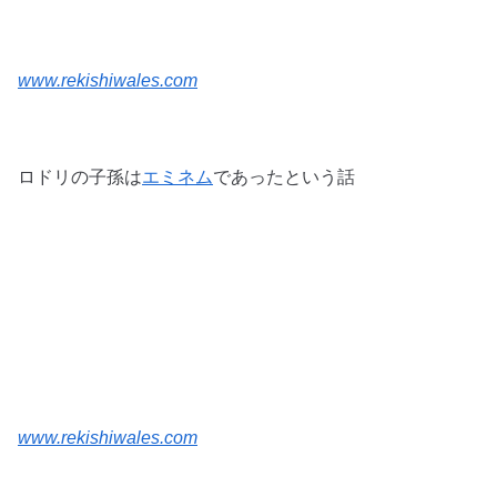
www.rekishiwales.com
ロドリの子孫は
エミネム
であったという話
www.rekishiwales.com