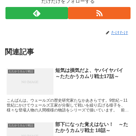
たけたけをフォローする
たけたけ
関連記事
短気は損気だよ、ヤバイヤバイ
たたかうカムリ戦士
～たたかうカムリ戦士17話～
こんばんは。ウェールズの歴史研究家たなかあきらです。9世紀～11
世紀にかけてウェールズ王家が分裂して戦いを繰り広げる様子を、
様々な登場人物の人間模様の物語をシリーズで描いています。 前回
の第16話は、ハゲのイドワルが勝手にウェールズ法を...
部下になった覚えはない！ ～た
たたかうカムリ戦士
たかうカムリ戦士 18話～