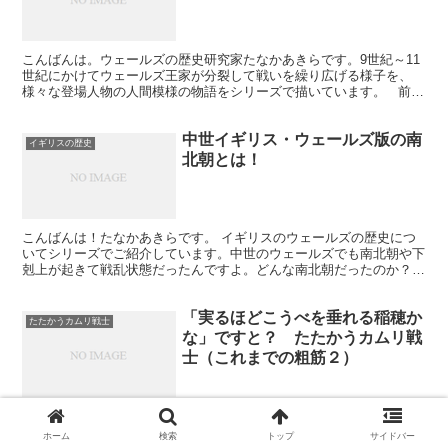
こんばんは。ウェールズの歴史研究家たなかあきらです。9世紀～11
世紀にかけてウェールズ王家が分裂して戦いを繰り広げる様子を、
様々な登場人物の人間模様の物語をシリーズで描いています。 前回
の第17話は、イングランド王のアゼルスタンが突然ハ...
中世イギリス・ウェールズ版の南
イギリスの歴史
北朝とは！
こんばんは！たなかあきらです。 イギリスのウェールズの歴史につ
いてシリーズでご紹介しています。中世のウェールズでも南北朝や下
剋上が起きて戦乱状態だったんですよ。どんな南北朝だったのか？ど
んな下剋上だったのか？お話いたします。 前回のウェール...
「実るほどこうべを垂れる稲穂か
たたかうカムリ戦士
な」ですと？ たたかうカムリ戦
士（これまでの粗筋２）
自己紹介 予期せぬ出来事 実るほど・・・ 自己紹介 オレ、ハウェ
ル。中世ウェールズでケレディギオンという小国を治めているんだ。
ホーム
検索
トップ
サイドバー
ウェールズで親分気取りのイドワルには手を焼いているけど何とかや