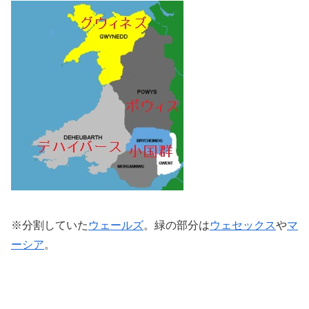
※分割していた
ウェールズ
。緑の部分は
ウェセックス
や
マ
ーシア
。