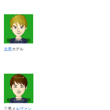
次男
カデル
三男メ
ルヴァン