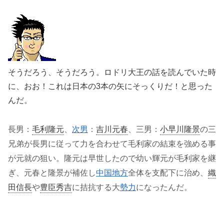
そうだろう、そうだろう。ロドリ大王の話を読んでいた時
に、おお！これは日本の3本の矢にそっくりだ！と思った
んだ。
長男：
毛利隆元
、
次男
：
吉川元春
小早川隆景
の三
、三男：
兄弟が長男に従って力を合わせて毛利家の結束を強める事
が元就の狙い。隆元は早世したので幼い輝元が毛利家を継
ぎ、元春と隆景が補佐し
中国地方
全体を支配下に治め、
織
田信長
や
豊臣秀吉
に拮抗する大
勢力
になったんだ。