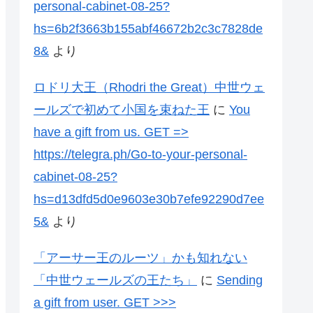
personal-cabinet-08-25?
hs=6b2f3663b155abf46672b2c3c7828de
8&
より
ロドリ大王（Rhodri the Great）中世ウェ
ールズで初めて小国を束ねた王
に
You
have a gift from us. GЕТ =>
https://telegra.ph/Go-to-your-personal-
cabinet-08-25?
hs=d13dfd5d0e9603e30b7efe92290d7ee
5&
より
「アーサー王のルーツ」かも知れない
「中世ウェールズの王たち」
に
Sending
a gift from user. GЕТ >>>