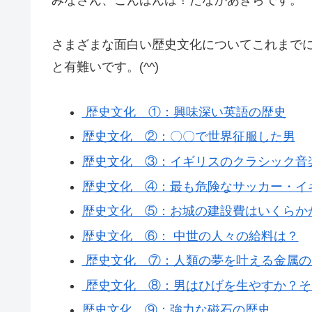
さまざまな面白い歴史文化についてこれまで
と有難いです。(^^)
歴史文化 ①：興味深い英語の歴史
歴史文化 ②：〇〇で世界征服した男
歴史文化 ③：イギリスのクラシック音
歴史文化 ④：最も危険なサッカー・イ
歴史文化 ⑤：お城の建設費はいくらか
歴史文化 ⑥： 中世の人々の給料は？
歴史文化 ⑦：人類の夢を叶える金属の
歴史文化 ⑧：男はひげを生やすか？そ
歴史文化 ⑨：強力な磁石の歴史