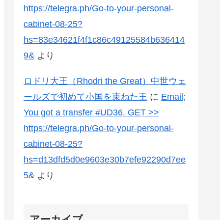
https://telegra.ph/Go-to-your-personal-
cabinet-08-25?
hs=83e34621f4f1c86c49125584b636414
9&
より
ロドリ大王（Rhodri the Great）中世ウェ
ールズで初めて小国を束ねた王
に
Email;
You got a transfer #UD36. GET >>
https://telegra.ph/Go-to-your-personal-
cabinet-08-25?
hs=d13dfd5d0e9603e30b7efe92290d7ee
5&
より
アーカイブ