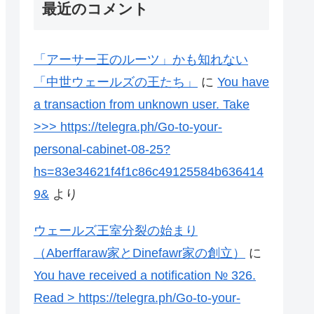
最近のコメント
「アーサー王のルーツ」かも知れない
「中世ウェールズの王たち」
に
You have
a transaction from unknown user. Take
>>> https://telegra.ph/Go-to-your-
personal-cabinet-08-25?
hs=83e34621f4f1c86c49125584b636414
9&
より
ウェールズ王室分裂の始まり
（Aberffaraw家とDinefawr家の創立）
に
You have received a notification № 326.
Read > https://telegra.ph/Go-to-your-