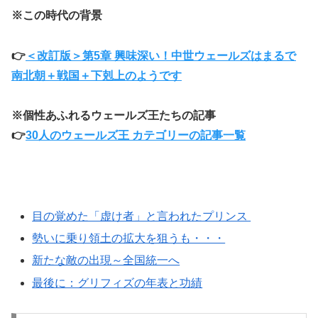
※この時代の背景
👉
＜改訂版＞第5章 興味深い！中世ウェールズはまるで
南北朝＋戦国＋下剋上のようです
※個性あふれるウェールズ王たちの記事
👉
30人のウェールズ王 カテゴリーの記事一覧
目の覚めた「虚け者」と言われたプリンス
勢いに乗り領土の拡大を狙うも・・・
新たな敵の出現～全国統一へ
最後に：グリフィズの年表と功績