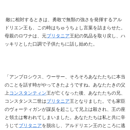
敵に相対するときは、勇敢で無類の強さを発揮するアル
ドリエン王も、この時はちゅうちょし言葉を詰まらせた。
母親のロワナは、元
ブリタニア
王妃の気品を取り戻し、ハ
ッキリとした口調で子供たちに話し始めた。
「アンブロシウス、ウーサー、そろそろあなたたちに本当
のことを話す時がやってきたようですね。あなたたきの父
上
コンスタンティン
王が亡くなった後、あなたたちの兄、
コンスタンス二世は
ブリタニア
王となりました。でも家臣
のヴォーティガンが謀反を起こして兄上は殺され、王の座
と領土は奪われてしまいました。あなたたちは私と共に辛
うじて
ブリタニア
を脱出し、アルドリエン王のところに逃