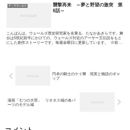
襲撃再来 ～夢と野望の激突 第
夢と野望の激突
6話～
こんばんは。ウェールズ歴史研究家を名乗る、たなかあきらです。舞
台は5世紀前半にかけての、ウェールズ付近のアーサー王伝説をもと
にした創作ストーリーです。毎週金曜日に更新しています。 ※前回
の第5話 www.rekishiwales.com ...
円卓の騎士のケイ卿 現実と物語のギャ
ップ
漫画「七つの大罪」 リオネス城の各パ
ーツのモデル城