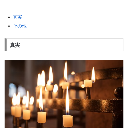
真実
その他
真実