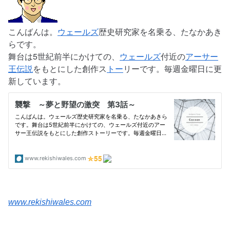
こんばんは。
ウェールズ
歴史研究家を名乗る、たなかあき
らです。
舞台は5世紀前半にかけての、
ウェールズ
付近の
アーサー
王伝説
をもとにした創作ス
トー
リーです。毎週金曜日に更
新しています。
www.rekishiwales.com