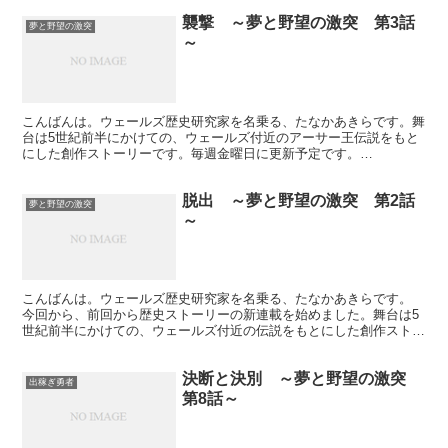
襲撃 ～夢と野望の激突 第3話
夢と野望の激突
～
こんばんは。ウェールズ歴史研究家を名乗る、たなかあきらです。舞
台は5世紀前半にかけての、ウェールズ付近のアーサー王伝説をもと
にした創作ストーリーです。毎週金曜日に更新予定です。
www.rekishiwales.com 襲撃 その他 ...
脱出 ～夢と野望の激突 第2話
夢と野望の激突
～
こんばんは。ウェールズ歴史研究家を名乗る、たなかあきらです。
今回から、前回から歴史ストーリーの新連載を始めました。舞台は5
世紀前半にかけての、ウェールズ付近の伝説をもとにした創作ストー
リーです。 www.rekishiwales.com ...
決断と決別 ～夢と野望の激突
出稼ぎ勇者
第8話～