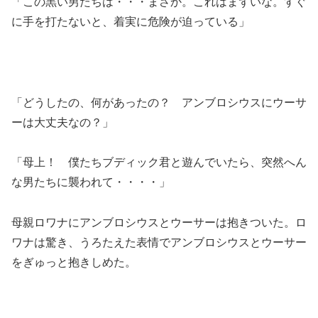
「この黒い男たちは・・・まさか。これはまずいな。すぐ
に手を打たないと、着実に危険が迫っている」
「どうしたの、何があったの？ アンブロシウスにウーサ
ーは大丈夫なの？」
「母上！ 僕たちブディック君と遊んでいたら、突然へん
な男たちに襲われて・・・・」
母親ロワナにアンブロシウスとウーサーは抱きついた。ロ
ワナは驚き、うろたえた表情でアンブロシウスとウーサー
をぎゅっと抱きしめた。