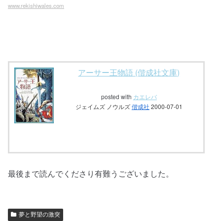
www.rekishiwales.com
アーサー王物語 (偕成社文庫)
posted with
カエレバ
ジェイムズ ノウルズ
偕成社
2000-07-01
最後まで読んでくださり有難うございました。
夢と野望の激突