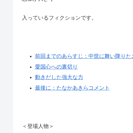
入っているフィクションです。
前回までのあらすじ：中世に舞い降りた
愛国心への裏切り
動きだした強大な力
最後に：たなかあきらコメント
＜登場人物＞