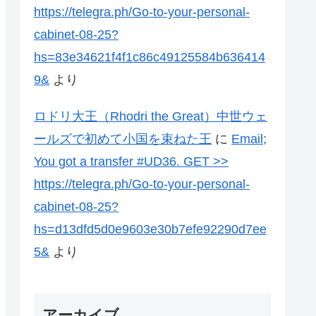
https://telegra.ph/Go-to-your-personal-
cabinet-08-25?
hs=83e34621f4f1c86c49125584b636414
9&
より
ロドリ大王（Rhodri the Great）中世ウェ
ールズで初めて小国を束ねた王
に
Email;
You got a transfer #UD36. GET >>
https://telegra.ph/Go-to-your-personal-
cabinet-08-25?
hs=d13dfd5d0e9603e30b7efe92290d7ee
5&
より
アーカイブ