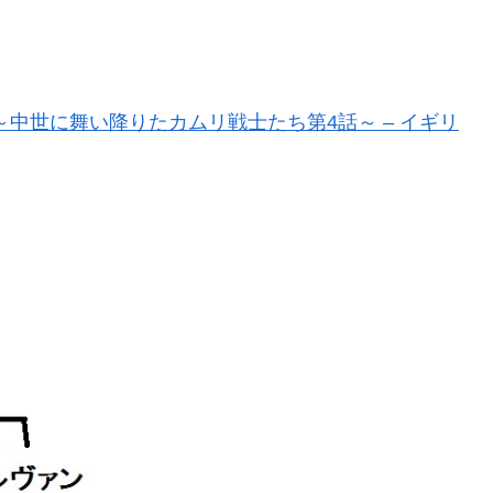
中世に舞い降りたカムリ戦士たち第4話～ – イギリ