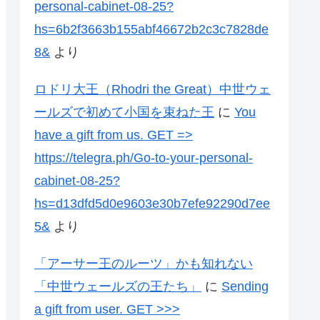
personal-cabinet-08-25?
hs=6b2f3663b155abf46672b2c3c7828de
8&
より
ロドリ大王（Rhodri the Great）中世ウェ
ールズで初めて小国を束ねた王
に
You
have a gift from us. GЕТ =>
https://telegra.ph/Go-to-your-personal-
cabinet-08-25?
hs=d13dfd5d0e9603e30b7efe92290d7ee
5&
より
「アーサー王のルーツ」かも知れない
「中世ウェールズの王たち」
に
Sending
a gift from user. GЕТ >>>