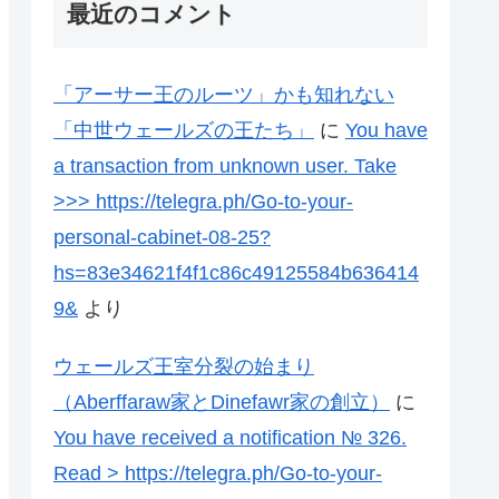
最近のコメント
「アーサー王のルーツ」かも知れない
「中世ウェールズの王たち」
に
You have
a transaction from unknown user. Take
>>> https://telegra.ph/Go-to-your-
personal-cabinet-08-25?
hs=83e34621f4f1c86c49125584b636414
9&
より
ウェールズ王室分裂の始まり
（Aberffaraw家とDinefawr家の創立）
に
You have received a notification № 326.
Read > https://telegra.ph/Go-to-your-