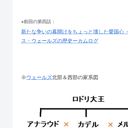
※前回の第四話：
新たな争いの幕開けをちょっと壊した愛国心 ～
ス・ウェールズの歴史ーカムログ
※
ウェールズ
北部＆西部の家系図