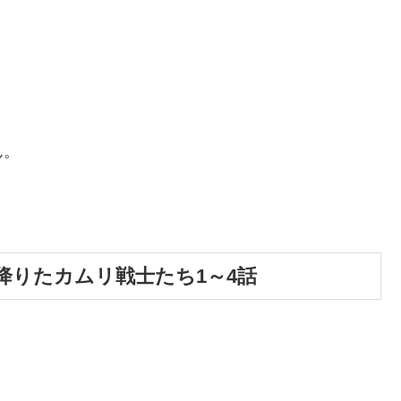
ん。
降りたカムリ戦士たち1～4話