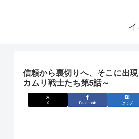
イ
信頼から裏切りへ、そこに出現
カムリ戦士たち第5話～
X
Facebook
はてブ