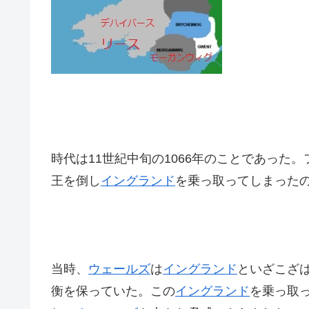
時代は11世紀中旬の1066年のことであった
王を倒し
イングランド
を乗っ取ってしまった
当時、
ウェールズ
は
イングランド
といざこざ
衡を保っていた。この
イングランド
を乗っ取