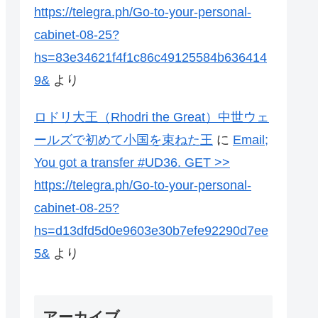
https://telegra.ph/Go-to-your-personal-
cabinet-08-25?
hs=83e34621f4f1c86c49125584b636414
9&
より
ロドリ大王（Rhodri the Great）中世ウェ
ールズで初めて小国を束ねた王
に
Email;
You got a transfer #UD36. GET >>
https://telegra.ph/Go-to-your-personal-
cabinet-08-25?
hs=d13dfd5d0e9603e30b7efe92290d7ee
5&
より
アーカイブ