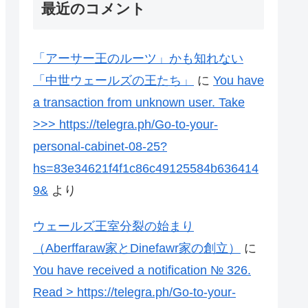
最近のコメント
「アーサー王のルーツ」かも知れない
「中世ウェールズの王たち」
に
You have
a transaction from unknown user. Take
>>> https://telegra.ph/Go-to-your-
personal-cabinet-08-25?
hs=83e34621f4f1c86c49125584b636414
9&
より
ウェールズ王室分裂の始まり
（Aberffaraw家とDinefawr家の創立）
に
You have received a notification № 326.
Read > https://telegra.ph/Go-to-your-