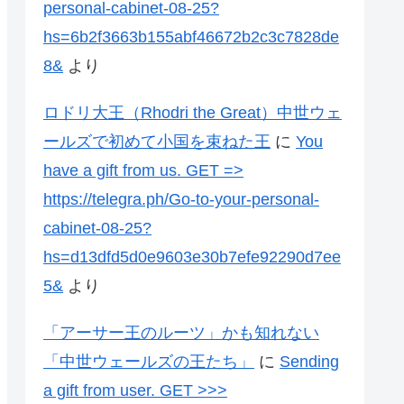
personal-cabinet-08-25?
hs=6b2f3663b155abf46672b2c3c7828de
8&
より
ロドリ大王（Rhodri the Great）中世ウェ
ールズで初めて小国を束ねた王
に
You
have a gift from us. GЕТ =>
https://telegra.ph/Go-to-your-personal-
cabinet-08-25?
hs=d13dfd5d0e9603e30b7efe92290d7ee
5&
より
「アーサー王のルーツ」かも知れない
「中世ウェールズの王たち」
に
Sending
a gift from user. GЕТ >>>