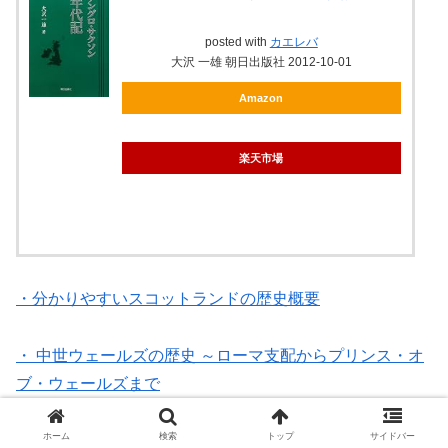
posted with
カエレバ
大沢 一雄 朝日出版社 2012-10-01
Amazon
楽天市場
・分かりやすいスコットランドの歴史概要
・ 中世ウェールズの歴史 ～ローマ支配からプリンス・オ
ブ・ウェールズまで
ホーム
検索
トップ
サイドバー
・分かりやすいアイルランドの歴史概要（古代～現代）