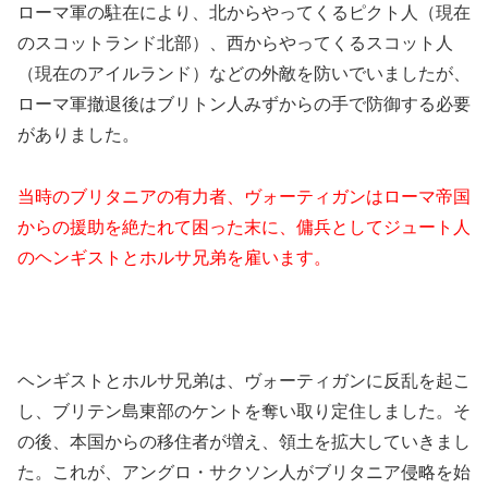
ローマ軍の駐在により、北からやってくるピクト人（現在
のスコットランド北部）、西からやってくるスコット人
（現在のアイルランド）などの外敵を防いでいましたが、
ローマ軍撤退後はブリトン人みずからの手で防御する必要
がありました。
当時のブリタニアの有力者、ヴォーティガンはローマ帝国
からの援助を絶たれて困った末に、傭兵としてジュート人
のヘンギストとホルサ兄弟を雇います。
ヘンギストとホルサ兄弟は、ヴォーティガンに反乱を起こ
し、ブリテン島東部のケントを奪い取り定住しました。そ
の後、本国からの移住者が増え、領土を拡大していきまし
た。これが、アングロ・サクソン人がブリタニア侵略を始