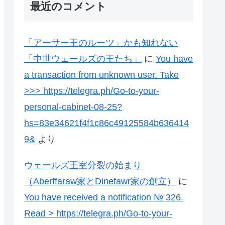
最近のコメント
「アーサー王のルーツ」かも知れない
「中世ウェールズの王たち」
に
You have
a transaction from unknown user. Take
>>> https://telegra.ph/Go-to-your-
personal-cabinet-08-25?
hs=83e34621f4f1c86c49125584b636414
9&
より
ウェールズ王室分裂の始まり
（Aberffaraw家とDinefawr家の創立）
に
You have received a notification № 326.
Read > https://telegra.ph/Go-to-your-