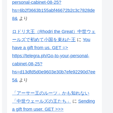
personal-cabinet-08-25?
hs=6b2f3663b155abf46672b2c3c7828de
8&
より
ロドリ大王（Rhodri the Great）中世ウェ
ールズで初めて小国を束ねた王
に
You
have a gift from us. GЕТ =>
https://telegra.ph/Go-to-your-personal-
cabinet-08-25?
hs=d13dfd5d0e9603e30b7efe92290d7ee
5&
より
「アーサー王のルーツ」かも知れない
「中世ウェールズの王たち」
に
Sending
a gift from user. GЕТ >>>