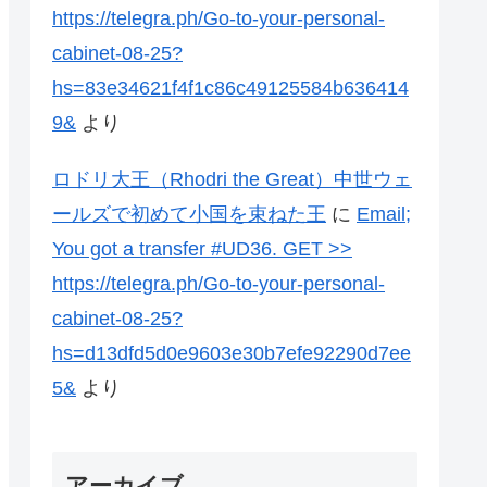
https://telegra.ph/Go-to-your-personal-
cabinet-08-25?
hs=83e34621f4f1c86c49125584b636414
9&
より
ロドリ大王（Rhodri the Great）中世ウェ
ールズで初めて小国を束ねた王
に
Email;
You got a transfer #UD36. GET >>
https://telegra.ph/Go-to-your-personal-
cabinet-08-25?
hs=d13dfd5d0e9603e30b7efe92290d7ee
5&
より
アーカイブ